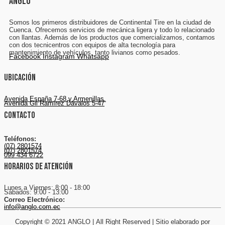
ANGLO
Somos los primeros distribuidores de Continental Tire en la ciudad de
Cuenca. Ofrecemos servicios de mecánica ligera y todo lo relacionado
con llantas. Además de los productos que comercializamos, contamos
con dos tecnicentros con equipos de alta tecnología para
mantenimiento de vehículos, tanto livianos como pesados.
Facebook
Instagram
Whatsapp
Ubicación
Avenida España 7-68 y Armenillas.
Avenida Gil Ramírez Dávalos 5-47
Contacto
Teléfonos:
(07) 2801574
(07) 2801574
099 434 6722
Horarios de atención
Lunes a Viernes: 8:00 - 18:00
Sábados: 9:00 - 13:00
Correo Electrónico:
info@anglo.com.ec
Copyright © 2021 ANGLO | All Right Reserved | Sitio elaborado por