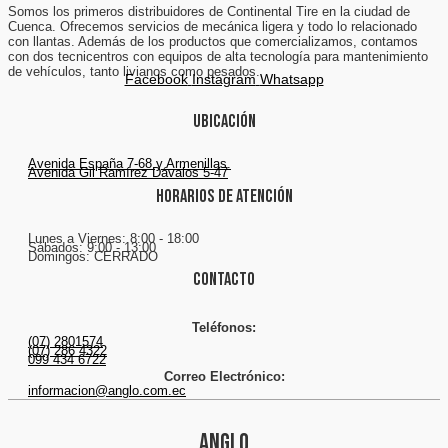
Somos los primeros distribuidores de Continental Tire en la ciudad de
Cuenca. Ofrecemos servicios de mecánica ligera y todo lo relacionado
con llantas. Además de los productos que comercializamos, contamos
con dos tecnicentros con equipos de alta tecnología para mantenimiento
de vehículos, tanto livianos como pesados.
Facebook
Instagram
Whatsapp
Ubicación
Avenida España 7-68 y Armenillas.
Avenida Gil Ramírez Dávalos 5-47
Horarios de atención
Lunes a Viernes: 8:00 - 18:00
Sábados: 9:00 - 13:00
Domingos: CERRADO
Contacto
Teléfonos:
(07) 2801574
(07) 286 4322
099 434 6722
Correo Electrónico:
informacion@anglo.com.ec
ANGLO