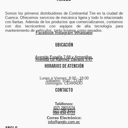
Somos los primeros distribuidores de Continental Tire en la ciudad de
Cuenca. Ofrecemos servicios de mecánica ligera y todo lo relacionado
con llantas. Además de los productos que comercializamos, contamos
con dos tecnicentros con equipos de alta tecnología para
mantenimiento de vehículos, tanto livianos como pesados.
Facebook
Instagram
Whatsapp
Ubicación
Avenida España 7-68 y Armenillas.
Avenida Gil Ramírez Dávalos 5-47
Horarios de atención
Lunes a Viernes: 8:00 - 18:00
Sábados: 9:00 - 13:00
Domingos: CERRADO
Contacto
Teléfonos:
(07) 2801574
(07) 286 4322
099 434 6722
Correo Electrónico:
info@anglo.com.ec