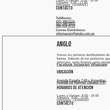
Lunes a Viernes: 8:00 - 18:00
Sábados: 9:00 - 13:00
Domingos: CERRADO
Contacto
Teléfonos:
(07) 2801574
(07) 286 4322
099 434 6722
Correo Electrónico:
informacion@anglo.com.ec
ANGLO
Somos los primeros distribuidores de
llantas. Además de los productos qu
vehículos, tanto livianos como pesad
Facebook
Instagram
Whatsapp
Ubicación
Avenida España 7-68 y Armenillas.
Avenida Gil Ramírez Dávalos 5-47
Horarios de atención
Lunes a Viernes: 8:00 - 18:00
Sábados: 9:00 - 13:00
Domingos: CERRADO
Contacto