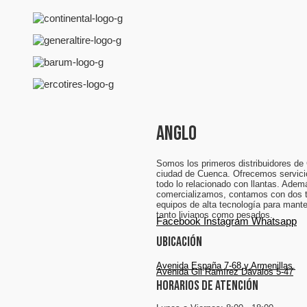
ANGLO
Somos los primeros distribuidores de 
ciudad de Cuenca. Ofrecemos servici
todo lo relacionado con llantas. Adem
comercializamos, contamos con dos t
equipos de alta tecnología para mant
tanto livianos como pesados.
Facebook
Instagram
Whatsapp
Ubicación
Avenida España 7-68 y Armenillas.
Avenida Gil Ramírez Dávalos 5-47
Horarios de atención