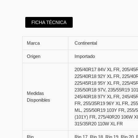
FICHA TÉCNICA
Marca
Continental
Origen
Importado
205/40R17 84V XL FR, 205/45
225/40R18 92Y XL FR, 225/40
225/45R18 95Y XL FR, 225/45
235/50R18 97V, 235/55R19 10
Medidas
245/40R18 97Y XL FR, 245/45
Disponibles
FR, 255/35R19 96Y XL FR, 25
ML, 255/50R19 103Y FR, 255/
(101Y) FR, 275/40R20 106W XL
315/35R20 110W XL FR
Rin
Rin 17, Rin 18, Rin 19, Rin 20, 